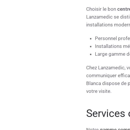
Choisir le bon
centr
Lanzamedic se dist
installations modern
Personnel prof
Installations mé
Large gamme de 
Chez Lanzamedic, vo
communiquer efficac
Blanca dispose de pe
votre visite.
Services 
Notre
gamme complè