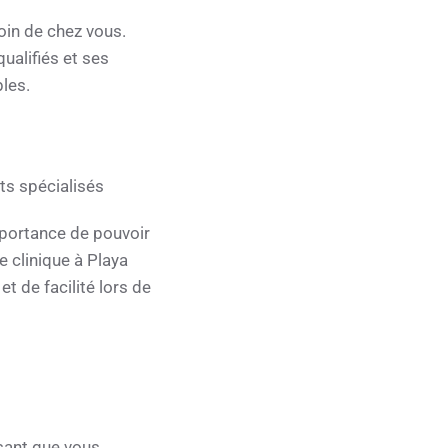
oin de chez vous.
alifiés et ses
bles.
ts spécialisés
mportance de pouvoir
 clinique à Playa
t de facilité lors de
sant que vous