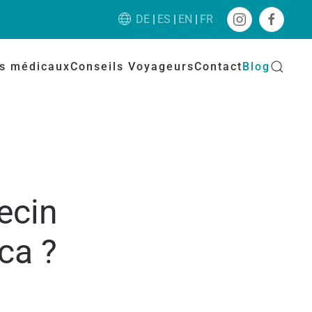
DE
ES
EN
FR
es médicaux
Conseils Voyageurs
Contact
Blog
ecin
ca ?