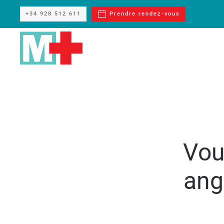
+34 928 512 611
Prendre rendez-vous
Passer au contenu principal
Vou
ang