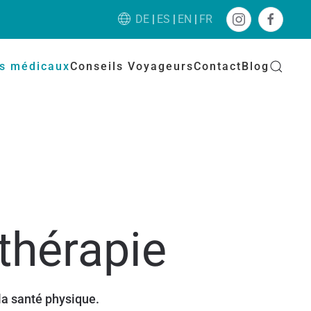
DE
ES
EN
FR
es médicaux
Conseils Voyageurs
Contact
Blog
thérapie
a santé physique.