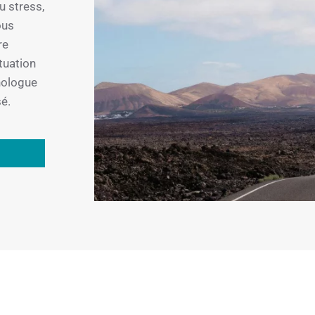
u stress,
ous
re
ituation
chologue
é.