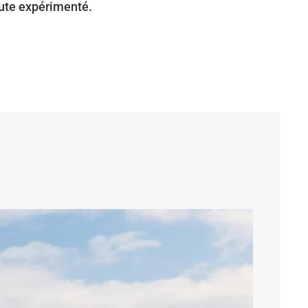
ute expérimenté.
e